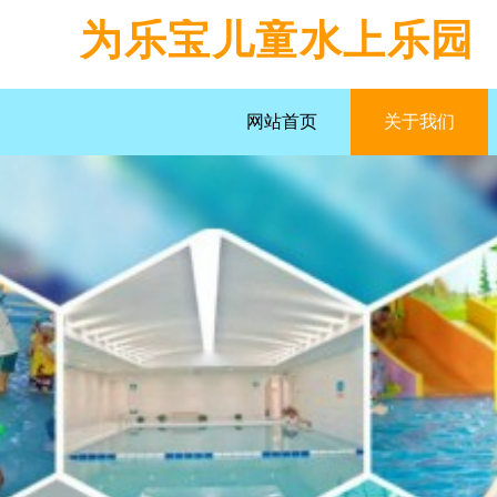
为乐宝儿童水上乐园
网站首页
关于我们