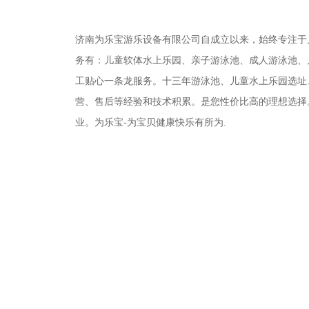
济南为乐宝游乐设备有限公司自成立以来，始终专注于
务有：儿童软体水上乐园、亲子游泳池、成人游泳池、
工贴心一条龙服务。十三年游泳池、儿童水上乐园选址
营、售后等经验和技术积累。是您性价比高的理想选择
业。为乐宝-为宝贝健康快乐有所为.