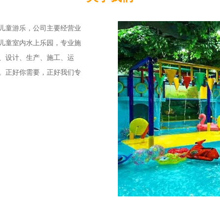
儿童游乐，公司主要经营业
儿童室内水上乐园，专业施
、设计、生产、施工、运
。正好你需要，正好我们专