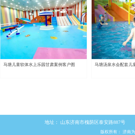
马塘儿童软体水上乐园甘肃案例客户图
马塘汤泉水会配套儿
地址：
山东济南市槐荫区泰安路887号
版权所有：
济南