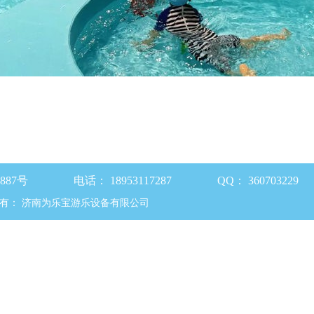
87号
电话：
18953117287
QQ：
360703229
有：
济南为乐宝游乐设备有限公司